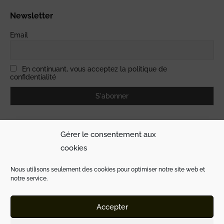
Newsletter
Email
En continuant, vous acceptez la politique de
confidentialité
Gérer le consentement aux
cookies
Nous utilisons seulement des cookies pour optimiser notre site web et
notre service.
© 2021 Mauro & Associés by
e-Link | Multimédia
Accepter