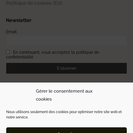
Politique de cookies (EU)
Newsletter
Email
En continuant, vous acceptez la politique de
confidentialité
Gérer le consentement aux
cookies
Nous utilisons seulement des cookies pour optimiser notre site web et
notre service.
© 2021 Mauro & Associés by
e-Link | Multimédia